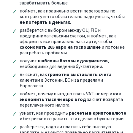
зарабатывать больше.
поймет,
как правильно вести переговоры по
контракту и что обязательно надо учесть, чтобы
не потерять в деньгах
.
разберется с выбором между OÜ, FIE и
предпринимательским счетом, и
поймет, как
оформить все правильно на старте, чтобы
сэкономить 265 евро на госпошлине
и потом не
разгребать проблемы.
получит
шаблоны базовых документов
,
необходимых для ведения бухгалтерии.
выяснит, как
грамотно выставлять счета
клиентам в Эстонии, ЕС и за пределами
Евросоюза.
поймет, почему выгодно взять VAT-номер и
как
экономить тысячи евро в год
за счет возврата
переплаченного налога.
узнает, как проводить
расчеты в криптовалюте
и без рисков отражать эти сделки в бухгалтерии.
разберется, надо ли платить себе высокую
зарплату, и
научится правильно рассчитывать и